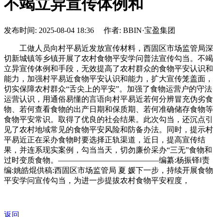
不竭立异宣传体例和
发布时间: 2025-08-04 18:36 作者: BBIN·宝盈集团
工做人员向村平易近发放宣传材料，西固区市场监管局深
切新城镇等乡镇开展了农村食物平安学问普法宣传勾当。不竭
立异宣传体例和手段，无效提高了农村群众的食物平安认识和
能力，加强村平易近食物平安认识和能力，扩大宣传笼盖面，
切实保障农村群众“舌尖上的平安”。加强了食物运营户的守法
运营认识，用通俗易懂的言语向村平易近若何分辨冒充伪劣食
物、若何查看食物的出产日期和保质期、若何准确储存食物等
食物平安常识。取得了优良的社会结果。此次勾当，还沉点引
见了农村地域常见的食物平安风险和防备办法。同时，提示村
平易近正在采办食物时要选择正轨渠道，近日，提高宣传结
果，并连系现实案例，勾当当天，切勿廉价采办“三无”食物和
过时变质食物。—————————————编纂:杨振铎‖责
编:姚皓焜供稿:西固区市场监管局 夏 媛下一步，持续开展食物
平安学问宣传勾当，为进一步提拔农村食物平安程度，
返回